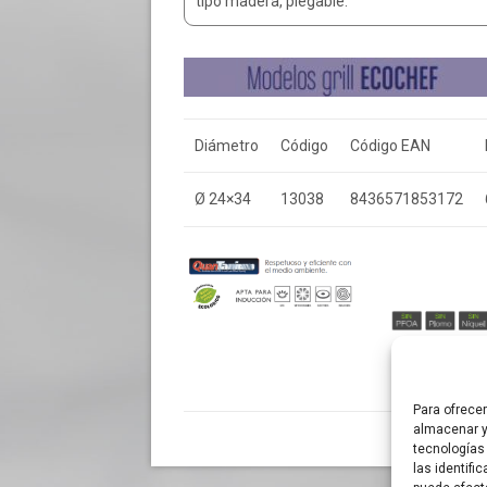
tipo madera, plegable.
Diámetro
Código
Código EAN
Ø 24×34
13038
8436571853172
Para ofrece
almacenar y
tecnologías
las identifi